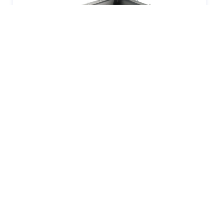
1.2TSECC箱體焊接
材質：
SECC
焊接強度：
拉力可達150 公斤
加工方式：
雷射焊接搭配氬焊