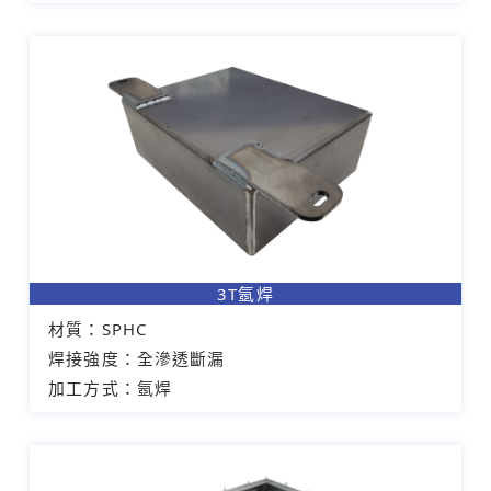
3T氬焊
材質：
SPHC
焊接強度：
全滲透斷漏
加工方式：
氬焊