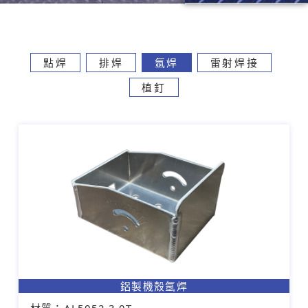
點焊
排焊
氬焊
雷射焊接
植釘
鋁製機殼氬焊